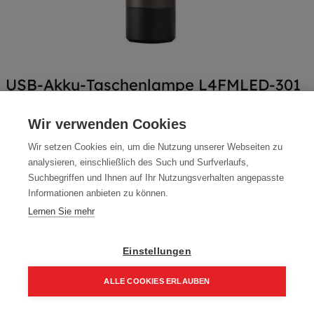
USB-Akku-Taschenlampe L4FMLED-301
Artikelnummer:
4933479770
Wir verwenden Cookies
USB-Akku-Taschenlampe L4FMLED-30
Wir setzen Cookies ein, um die Nutzung unserer Webseiten zu
Typ: L4FMLED-30
analysieren, einschließlich des Such und Surfverlaufs,
Suchbegriffen und Ihnen auf Ihr Nutzungsverhalten angepasste
84,15
€
99,00
€
Informationen anbieten zu können.
100,98 € inkl. Mwst
Lernen Sie mehr
84,15 € / Stk.
Einstellungen
ALLE COOKIES ERLAUBEN
In den Einkaufskorb
Home
Suchen
Kategorie
Aufträge
Account