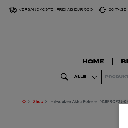
VERSANDKOSTENFREI AB EUR 500
30 TAGE
HOME
B
ALLE
Shop
Milwaukee Akku Polierer M18FROP21-0