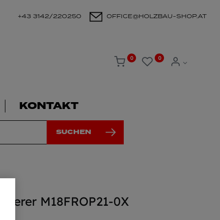
+43 3142/220250
OFFICE@HOLZBAU-SHOP.AT
0
0
KONTAKT
SUCHEN
olierer M18FROP21-0X