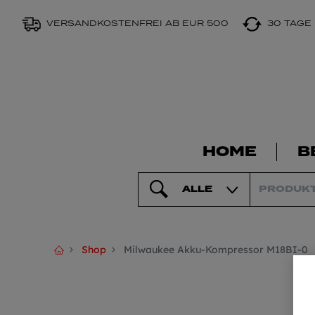
VERSANDKOSTENFREI AB EUR 500
30 TAGE
HOME
B
ALLE
Shop
Milwaukee Akku-Kompressor M18BI-0