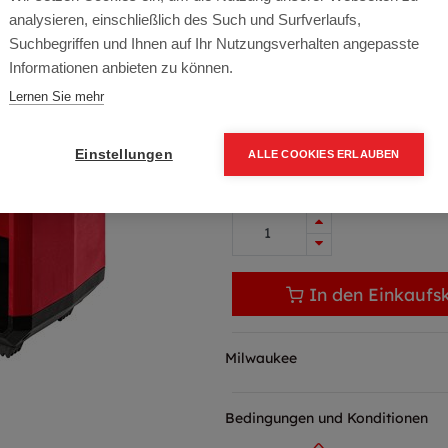
Artikelnummer:
4933478706
analysieren, einschließlich des Such und Surfverlaufs,
Milwaukee Akku-Kompressor M
Suchbegriffen und Ihnen auf Ihr Nutzungsverhalten angepasste
Informationen anbieten zu können.
Typ: M18 BI-0
Lernen Sie mehr
143,65
€
169,00
€
(15%
172,38 € inkl. Mwst
Einstellungen
ALLE COOKIES ERLAUBEN
143,65 € / Stk.
In den Einkaufs
Milwaukee
Bedingungen und Konditionen