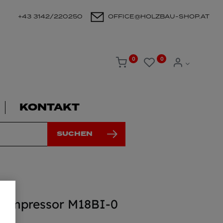
+43 3142/220250
OFFICE@HOLZBAU-SHOP.AT
0
0
KONTAKT
SUCHEN
Kompressor M18BI-0