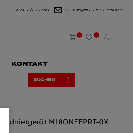
+43 3142/220250
OFFICE@HOLZBAU-SHOP.AT
0
0
KONTAKT
SUCHEN
Blindnietgerät M18ONEFPRT-0X