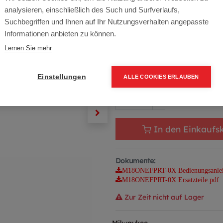
Artikelnummer:
4933478601
analysieren, einschließlich des Such und Surfverlaufs,
Typ: M18ONEFPRT-0X
Suchbegriffen und Ihnen auf Ihr Nutzungsverhalten angepasste
Informationen anbieten zu können.
870,40
€
1.024,00
€
(15
Lernen Sie mehr
1.044,48 € inkl. Mwst
870,40 € / Stk.
Einstellungen
ALLE COOKIES ERLAUBEN
In den Einkaufs
Dokumente:
M18ONEFPRT-0X Bedienungsanlei
M18ONEFPRT-0X Ersatzteile.pdf
Zur Zeit nicht auf Lager
Milwaukee