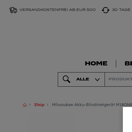
VERSANDKOSTENFREI AB EUR 500
30 TAGE
HOME
B
ALLE
Shop
Milwaukee Akku-Blindnietgerät M18ON