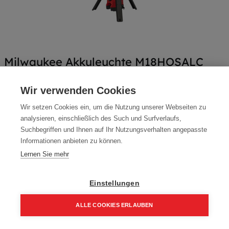
Milwaukee Akkuleuchte M18HOSALC
Artikelnummer:
4933478116
Wir verwenden Cookies
Milwaukee Akkuleuchte M18HOSALC
Wir setzen Cookies ein, um die Nutzung unserer Webseiten zu
Typ: M18HOSALC
analysieren, einschließlich des Such und Surfverlaufs,
Suchbegriffen und Ihnen auf Ihr Nutzungsverhalten angepasste
453,90
€
534,00
€
Informationen anbieten zu können.
544,68 € inkl. Mwst
Lernen Sie mehr
453,90 € / Stk.
Einstellungen
ALLE COOKIES ERLAUBEN
In den Einkaufskorb
Home
Suchen
Kategorie
Aufträge
Account