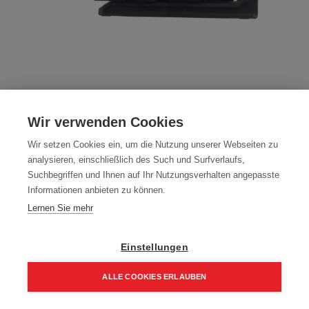
Milwaukee Akku-Kreuzlinienlaser
M123PL-0 3x 360°
Wir verwenden Cookies
Artikelnummer:
4933478103
Wir setzen Cookies ein, um die Nutzung unserer Webseiten zu
analysieren, einschließlich des Such und Surfverlaufs,
Akku Kreuzlinienlaser 3x 360°
Suchbegriffen und Ihnen auf Ihr Nutzungsverhalten angepasste
Informationen anbieten zu können.
Typ: M1233PL
Lernen Sie mehr
504,90
€
594,00
€
605,88 € inkl. Mwst
Einstellungen
504,90 € / Stk.
ALLE COOKIES ERLAUBEN
Home
Suchen
Kategorie
Aufträge
Account