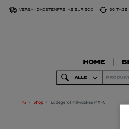
VERSANDKOSTENFREI AB EUR 500
30 TAGE
HOME
B
ALLE
Shop
Ladegerät Milwaukee MXFC