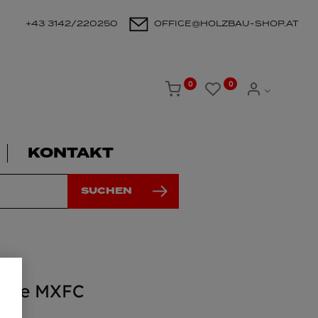
+43 3142/220250
OFFICE@HOLZBAU-SHOP.AT
0
0
KONTAKT
SUCHEN
ukee MXFC