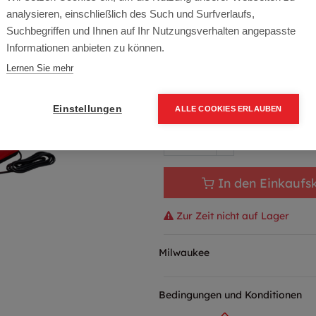
Artikelnummer:
4933471839
analysieren, einschließlich des Such und Surfverlaufs,
Typ: MXFC
Suchbegriffen und Ihnen auf Ihr Nutzungsverhalten angepasste
Informationen anbieten zu können.
275,40
€
324,00
€
(15%
Lernen Sie mehr
330,48 € inkl. Mwst
275,40 € / Stk.
Einstellungen
ALLE COOKIES ERLAUBEN
In den Einkaufs
Zur Zeit nicht auf Lager
Milwaukee
Bedingungen und Konditionen