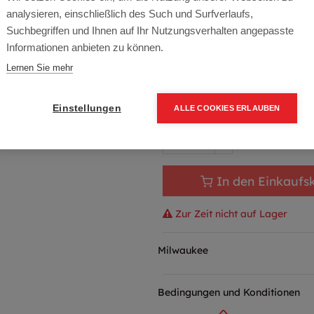
analysieren, einschließlich des Such und Surfverlaufs,
Artikelnummer:
4933471699
Suchbegriffen und Ihnen auf Ihr Nutzungsverhalten angepasste
Informationen anbieten zu können.
224,40
€
264,00
€
(15%
Lernen Sie mehr
269,28 € inkl. Mwst
224,40 € / Stk.
Einstellungen
ALLE COOKIES ERLAUBEN
In den Einkaufs
Zur Zeit nicht auf Lager
Milwaukee
Bedingungen und Konditionen