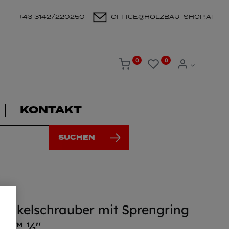
+43 3142/220250
OFFICE@HOLZBAU-SHOP.AT
0
0
KONTAKT
SUCHEN
inkelschrauber mit Sprengring
EL™ ½″