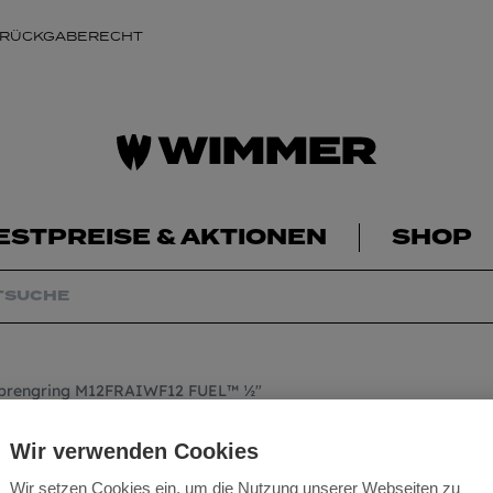
 RÜCKGABERECHT
ESTPREISE & AKTIONEN
SHOP
Sprengring M12FRAIWF12 FUEL™ ½″
Milwaukee Akku-W
Wir verwenden Cookies
M12FRAIWF12 FU
Wir setzen Cookies ein, um die Nutzung unserer Webseiten zu