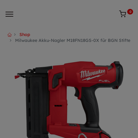
0
Shop
Milwaukee Akku-Nagler M18FN18GS-0X für BGN Stifte