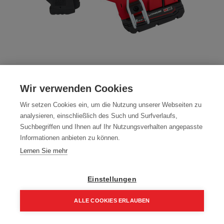
Milwaukee Akku-Nagler M18FN18GS-0X
für BGN Stifte
Wir verwenden Cookies
Artikelnummer:
4933471409
Wir setzen Cookies ein, um die Nutzung unserer Webseiten zu
analysieren, einschließlich des Such und Surfverlaufs,
Milwaukee Akku-Nagler
Suchbegriffen und Ihnen auf Ihr Nutzungsverhalten angepasste
Informationen anbieten zu können.
Typ: M18FN18GS-0X
Lernen Sie mehr
453,90
€
534,00
€
544,68 € inkl. Mwst
Einstellungen
453,90 € / Stk.
ALLE COOKIES ERLAUBEN
Home
Suchen
Kategorie
Aufträge
Account