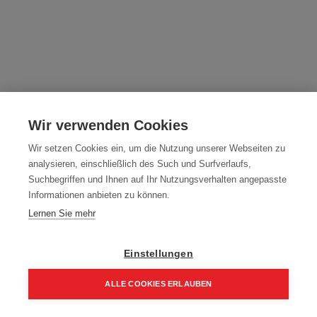
Milwaukee Akku-Winkelbohrmaschine
M18FRAD2-0
Wir verwenden Cookies
Artikelnummer:
4933471207
Wir setzen Cookies ein, um die Nutzung unserer Webseiten zu
analysieren, einschließlich des Such und Surfverlaufs,
M18FRAD2-0
Suchbegriffen und Ihnen auf Ihr Nutzungsverhalten angepasste
Informationen anbieten zu können.
Farbe: Milwaukee Akku-Winkelbohrmaschine
Lernen Sie mehr
373,15
€
439,00
€
447,78 € inkl. Mwst
Einstellungen
373,15 € / Stk.
ALLE COOKIES ERLAUBEN
Home
Suchen
Kategorie
Aufträge
Account