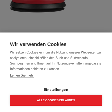
Milwaukee Akku Exzenterschleifer
M18BOS125-0
Wir verwenden Cookies
Artikelnummer:
4933464228
Wir setzen Cookies ein, um die Nutzung unserer Webseiten zu
analysieren, einschließlich des Such und Surfverlaufs,
Milwaukee Akku Exzenterschleifer
Suchbegriffen und Ihnen auf Ihr Nutzungsverhalten angepasste
Informationen anbieten zu können.
Typ: M18BOS125 - 0
Lernen Sie mehr
156,40
€
184,00
€
187,68 € inkl. Mwst
Einstellungen
156,40 € / Stk.
ALLE COOKIES ERLAUBEN
Home
Suchen
Kategorie
Aufträge
Account