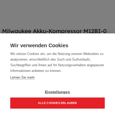
Milwaukee Akku-Kompressor M12BI-0
Artikelnummer:
4933464124
Wir verwenden Cookies
96,90
€
114,00
€
Wir setzen Cookies ein, um die Nutzung unserer Webseiten zu
116,28 € inkl. Mwst
analysieren, einschließlich des Such und Surfverlaufs,
Suchbegriffen und Ihnen auf Ihr Nutzungsverhalten angepasste
96,90 € / Stk.
Informationen anbieten zu können.
Lernen Sie mehr
Einstellungen
In den Einkaufskorb
ALLE COOKIES ERLAUBEN
Home
Suchen
Kategorie
Aufträge
Account