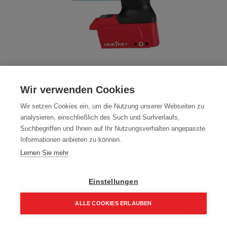
Milwaukee Akku-Schlagschrauber 3/4"
Wir verwenden Cookies
Vierkant M18ONEFHIWF34-0X
Wir setzen Cookies ein, um die Nutzung unserer Webseiten zu
Artikelnummer:
4933459729
analysieren, einschließlich des Such und Surfverlaufs,
Suchbegriffen und Ihnen auf Ihr Nutzungsverhalten angepasste
Milwaukee Akku-Schlagschrauber 3/4" Vierkant
Informationen anbieten zu können.
M18ONEFHIWF34-0X
Lernen Sie mehr
Typ: M18ONEFHIWF34-0
269,00
€
394,00
€
Einstellungen
322,80 € inkl. Mwst
ALLE COOKIES ERLAUBEN
269,00 € / Stk.
Home
Suchen
Kategorie
Aufträge
Account