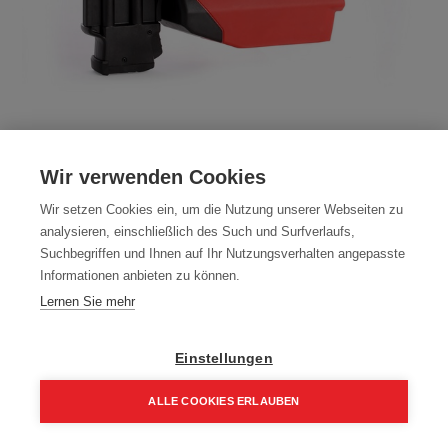
Milwaukee FUEL Akku-Nagler
M18CN18GS-0X
Wir verwenden Cookies
Artikelnummer:
4933451959
Wir setzen Cookies ein, um die Nutzung unserer Webseiten zu
analysieren, einschließlich des Such und Surfverlaufs,
Typ: M18CN18GS-0X
Suchbegriffen und Ihnen auf Ihr Nutzungsverhalten angepasste
Informationen anbieten zu können.
349,35
€
411,00
€
Lernen Sie mehr
419,22 € inkl. Mwst
349,35 € / Stk.
Einstellungen
ALLE COOKIES ERLAUBEN
Home
Suchen
Kategorie
Aufträge
Account