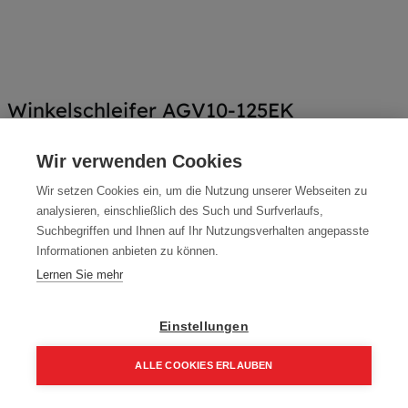
Winkelschleifer AGV10-125EK
Artikelnummer:
4933451222
Wir verwenden Cookies
Typ: AGV10-125 EK
Wir setzen Cookies ein, um die Nutzung unserer Webseiten zu
105,40
€
analysieren, einschließlich des Such und Surfverlaufs,
124,00
€
Suchbegriffen und Ihnen auf Ihr Nutzungsverhalten angepasste
126,48 € inkl. Mwst
Informationen anbieten zu können.
105,40 € / Stk.
Lernen Sie mehr
Einstellungen
In den Einkaufskorb
ALLE COOKIES ERLAUBEN
Home
Suchen
Kategorie
Aufträge
Account