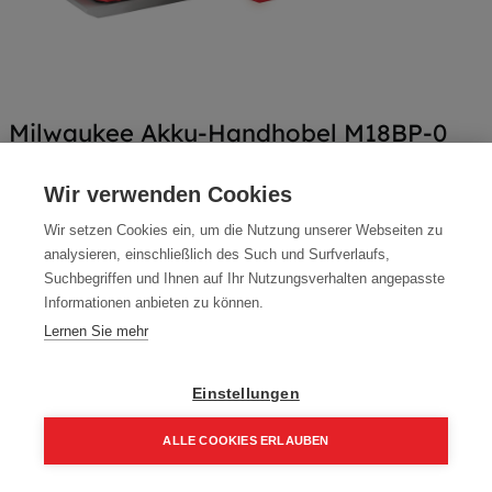
Milwaukee Akku-Handhobel M18BP-0
Artikelnummer:
4933451113
Wir verwenden Cookies
Milwaukee Akku-Handhobel M18BP-0
Wir setzen Cookies ein, um die Nutzung unserer Webseiten zu
Typ: M18BP-0
analysieren, einschließlich des Such und Surfverlaufs,
Suchbegriffen und Ihnen auf Ihr Nutzungsverhalten angepasste
180,00
€
234,00
€
Informationen anbieten zu können.
216,00 € inkl. Mwst
Lernen Sie mehr
180,00 € / Stk.
Einstellungen
ALLE COOKIES ERLAUBEN
In den Einkaufskorb
Home
Suchen
Kategorie
Aufträge
Account