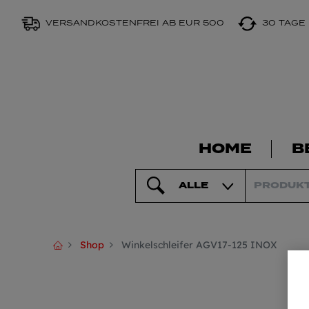
VERSANDKOSTENFREI AB EUR 500
30 TAGE
HOME
B
ALLE
Shop
Winkelschleifer AGV17-125 INOX