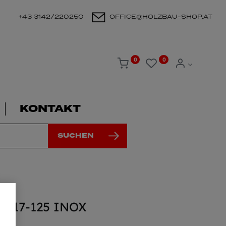
+43 3142/220250
OFFICE@HOLZBAU-SHOP.AT
0
0
KONTAKT
SUCHEN
AGV17-125 INOX