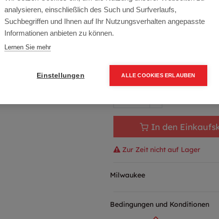
Artikelnummer:
4933449870
analysieren, einschließlich des Such und Surfverlaufs,
Typ: AGV17-125 INOX
Suchbegriffen und Ihnen auf Ihr Nutzungsverhalten angepasste
Informationen anbieten zu können.
249,90
€
294,00
€
(15%
Lernen Sie mehr
299,88 € inkl. Mwst
249,90 € / Stk.
Einstellungen
ALLE COOKIES ERLAUBEN
In den Einkaufs
Zur Zeit nicht auf Lager
Milwaukee
Bedingungen und Konditionen