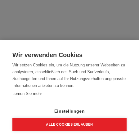
Milwaukee Akku-Handstaubsauger
M12HV-0
Wir verwenden Cookies
Artikelnummer:
4933448390
Wir setzen Cookies ein, um die Nutzung unserer Webseiten zu
analysieren, einschließlich des Such und Surfverlaufs,
Typ: M12HV-0
Suchbegriffen und Ihnen auf Ihr Nutzungsverhalten angepasste
Informationen anbieten zu können.
71,40
€
84,00
€
Lernen Sie mehr
85,68 € inkl. Mwst
71,40 € / Stk.
Einstellungen
ALLE COOKIES ERLAUBEN
Home
Suchen
Kategorie
Aufträge
Account