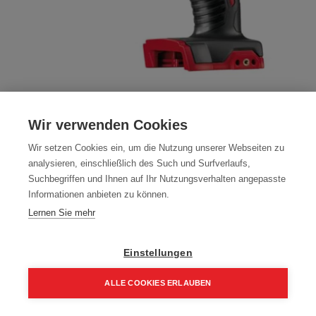
ABVERKAUF Milwaukee M18BPD-0 Akku
Wir verwenden Cookies
Schlagbohrschrauber
Wir setzen Cookies ein, um die Nutzung unserer Webseiten zu
Artikelnummer:
4933443500
analysieren, einschließlich des Such und Surfverlaufs,
Suchbegriffen und Ihnen auf Ihr Nutzungsverhalten angepasste
90,00
€
189,00
€
Informationen anbieten zu können.
108,00 € inkl. Mwst
Lernen Sie mehr
90,00 € / Stk.
Einstellungen
ALLE COOKIES ERLAUBEN
In den Einkaufskorb
Home
Suchen
Kategorie
Aufträge
Account