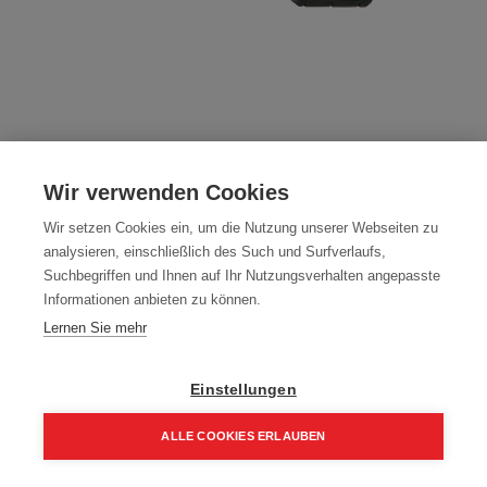
Milwaukee Akku-Kartuschenpresse
C18PCG-310
Wir verwenden Cookies
Artikelnummer:
4933441310
Wir setzen Cookies ein, um die Nutzung unserer Webseiten zu
analysieren, einschließlich des Such und Surfverlaufs,
Akku-Kartuschenpresse C18PCG-310 310ML 18Volt
Suchbegriffen und Ihnen auf Ihr Nutzungsverhalten angepasste
Informationen anbieten zu können.
Typ: C18PCG 310C-201B
Lernen Sie mehr
394,40
€
464,00
€
473,28 € inkl. Mwst
Einstellungen
394,40 € / Stk.
ALLE COOKIES ERLAUBEN
Home
Suchen
Kategorie
Aufträge
Account