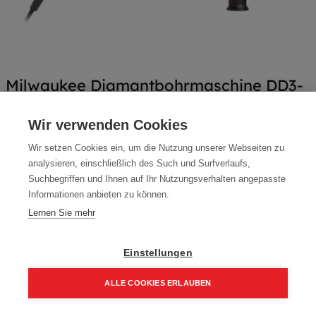
Milwaukee Diamantbohrmaschine DD3-
152
Wir verwenden Cookies
Artikelnummer:
4933428000
Wir setzen Cookies ein, um die Nutzung unserer Webseiten zu
4933428000
analysieren, einschließlich des Such und Surfverlaufs,
Suchbegriffen und Ihnen auf Ihr Nutzungsverhalten angepasste
Typ: DD3-152T
Informationen anbieten zu können.
1.027,65
€
1.209,00
€
Lernen Sie mehr
1.233,18 € inkl. Mwst
1.027,65 € / Stk.
Einstellungen
ALLE COOKIES ERLAUBEN
Home
Suchen
Kategorie
Aufträge
Account