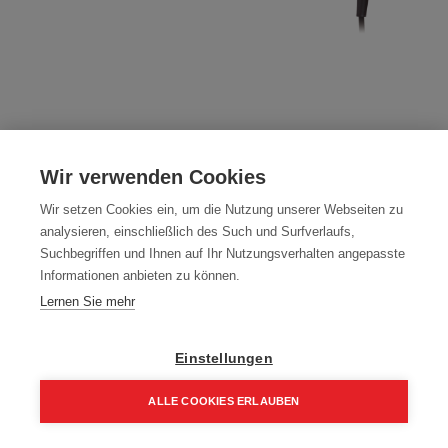
Milwaukee Kombihammer PH30X im
Wir verwenden Cookies
Koffer 4933396420
Wir setzen Cookies ein, um die Nutzung unserer Webseiten zu
analysieren, einschließlich des Such und Surfverlaufs,
Dieses Produkt ist nicht länger verfügbar.
Suchbegriffen und Ihnen auf Ihr Nutzungsverhalten angepasste
Informationen anbieten zu können.
Lernen Sie mehr
Milwaukee
Einstellungen
Bedingungen und Konditionen
ALLE COOKIES ERLAUBEN
Lieferfrist ca. 2-6 Werktage
Home
Suchen
Kategorie
Aufträge
Account