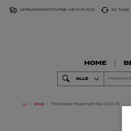
VERSANDKOSTENFREI AB EUR 500
30 TAGE
HOME
B
ALLE
Shop
Milwaukee Mauernutfräse WCS 45