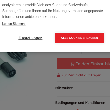
Artikelnummer:
4933383350
analysieren, einschließlich des Such und Surfverlaufs,
Typ: WCS45
Suchbegriffen und Ihnen auf Ihr Nutzungsverhalten angepasste
Informationen anbieten zu können.
968,15
€
1.139,00
€
(15
Lernen Sie mehr
1.161,78 € inkl. Mwst
968,15 € / Stk.
Einstellungen
ALLE COOKIES ERLAUBEN
In den Einkaufs
Zur Zeit nicht auf Lager
Milwaukee
Bedingungen und Konditionen