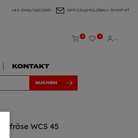
+43 3142/220250
OFFICE@HOLZBAU-SHOP.AT
0
0
KONTAKT
SUCHEN
nutfräse WCS 45