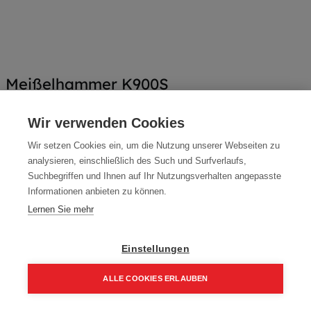
Meißelhammer K900S
Artikelnummer:
4933375720
Wir verwenden Cookies
Typ: K900S
Wir setzen Cookies ein, um die Nutzung unserer Webseiten zu
776,90
€
analysieren, einschließlich des Such und Surfverlaufs,
914,00
€
Suchbegriffen und Ihnen auf Ihr Nutzungsverhalten angepasste
932,28 € inkl. Mwst
Informationen anbieten zu können.
776,90 € / Stk.
Lernen Sie mehr
Einstellungen
In den Einkaufskorb
ALLE COOKIES ERLAUBEN
Home
Suchen
Kategorie
Aufträge
Account