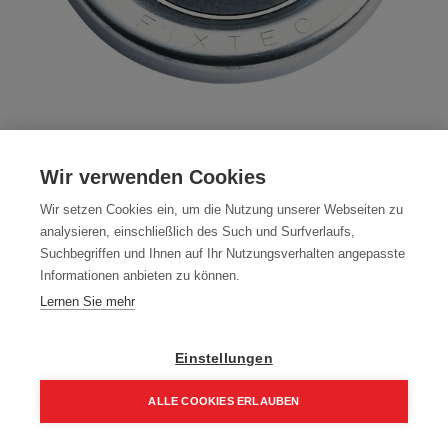
Milwaukee FIXTEC Schnellspannmutter
Wir verwenden Cookies
für alle Winkelschleifer bis 150 mm Dm.
Wir setzen Cookies ein, um die Nutzung unserer Webseiten zu
Artikelnummer:
4932498607
analysieren, einschließlich des Such und Surfverlaufs,
Suchbegriffen und Ihnen auf Ihr Nutzungsverhalten angepasste
Scheibenwechsel in Sekunden, kein Werkzeug erforderlich
Informationen anbieten zu können.
Typ: M14 - bis 150 mm Dm
Lernen Sie mehr
24,90
€
Einstellungen
29,88 € inkl. Mwst
24,90 € / Stk.
ALLE COOKIES ERLAUBEN
Home
Suchen
Kategorie
Aufträge
Account