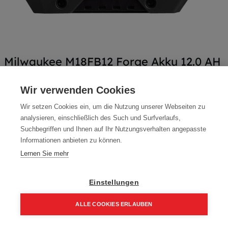
Milwaukee M18FB12 Forge Akku 12.0 AH
Artikelnummer:
4932492651
Wir verwenden Cookies
250,00
€
299,00
€
Wir setzen Cookies ein, um die Nutzung unserer Webseiten zu
300,00 € inkl. Mwst
analysieren, einschließlich des Such und Surfverlaufs,
Suchbegriffen und Ihnen auf Ihr Nutzungsverhalten angepasste
250,00 € / Stk.
Informationen anbieten zu können.
Lernen Sie mehr
Einstellungen
In den Einkaufskorb
ALLE COOKIES ERLAUBEN
Home
Suchen
Kategorie
Aufträge
Account