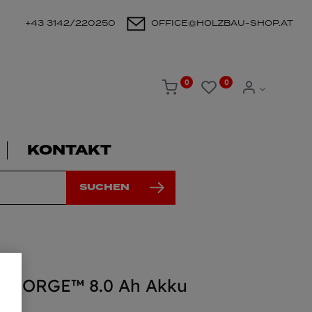
+43 3142/220250
OFFICE@HOLZBAU-SHOP.AT
0
0
KONTAKT
SUCHEN
8 FORGE™ 8.0 Ah Akku