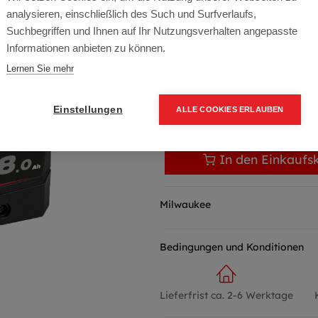
Artikelnummer:
4932492131
analysieren, einschließlich des Such und Surfverlaufs,
160,00
€
239,00
€
(33%
Suchbegriffen und Ihnen auf Ihr Nutzungsverhalten angepasste
Informationen anbieten zu können.
192,00 € inkl. Mwst
Lernen Sie mehr
160,00 € / Stk.
Einstellungen
ALLE COOKIES ERLAUBEN
In den Einkaufs
Milwaukee
Bedingungen und Konditionen
Lieferfrist ca. 2-6 Werktage