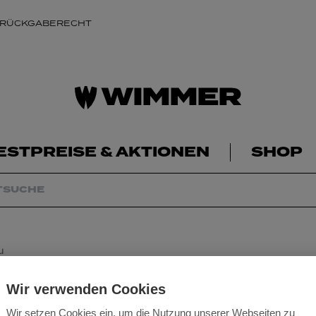
 RÜCKGABERECHT
ESTPREISE & AKTIONEN
SHOP
u
Milwaukee M18FB
Wir verwenden Cookies
Wir setzen Cookies ein, um die Nutzung unserer Webseiten zu