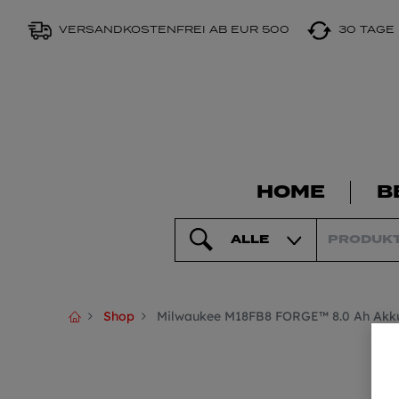
VERSANDKOSTENFREI AB EUR 500
30 TAGE
HOME
B
ALLE
Shop
Milwaukee M18FB8 FORGE™ 8.0 Ah Akk