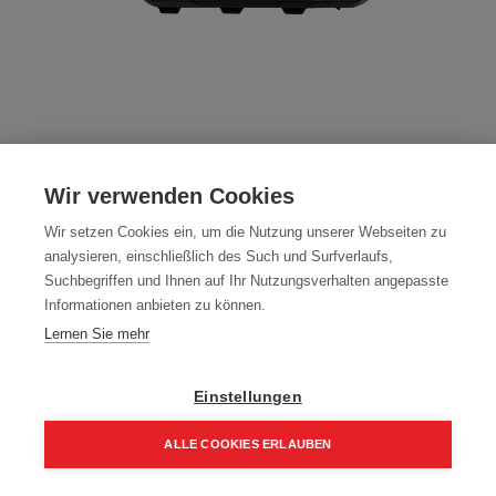
Milwaukee Packout 6-fach Ladegerät
M18PC6
Wir verwenden Cookies
Artikelnummer:
4932480162
Wir setzen Cookies ein, um die Nutzung unserer Webseiten zu
analysieren, einschließlich des Such und Surfverlaufs,
228,65
€
269,00
€
Suchbegriffen und Ihnen auf Ihr Nutzungsverhalten angepasste
Informationen anbieten zu können.
274,38 € inkl. Mwst
Lernen Sie mehr
228,65 € / Stk.
Einstellungen
ALLE COOKIES ERLAUBEN
In den Einkaufskorb
Home
Suchen
Kategorie
Aufträge
Account