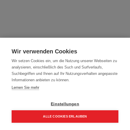
Milwaukee PACKOUT Schienen System
Grundplatte
Wir verwenden Cookies
Artikelnummer:
4932478711
Wir setzen Cookies ein, um die Nutzung unserer Webseiten zu
analysieren, einschließlich des Such und Surfverlaufs,
Packout Schienensystem Grundplatte
Suchbegriffen und Ihnen auf Ihr Nutzungsverhalten angepasste
Informationen anbieten zu können.
74,00
€
Lernen Sie mehr
88,80 € inkl. Mwst
74,00 € / Stk.
Einstellungen
ALLE COOKIES ERLAUBEN
Home
Suchen
Kategorie
Aufträge
Account