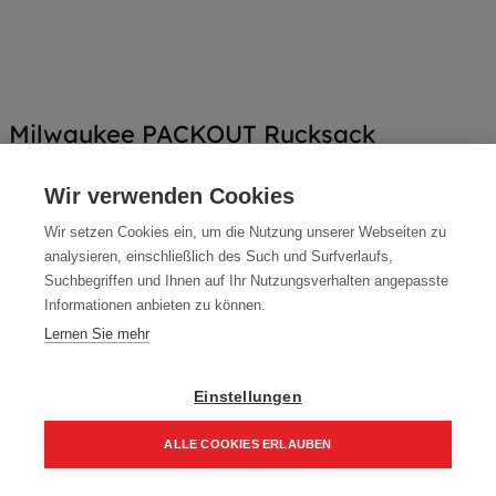
Milwaukee PACKOUT Rucksack
Artikelnummer:
4932471131
Wir verwenden Cookies
380 x 240 x 500
Wir setzen Cookies ein, um die Nutzung unserer Webseiten zu
147,40
€
analysieren, einschließlich des Such und Surfverlaufs,
Suchbegriffen und Ihnen auf Ihr Nutzungsverhalten angepasste
176,88 € inkl. Mwst
Informationen anbieten zu können.
147,40 € / Stk.
Lernen Sie mehr
Einstellungen
In den Einkaufskorb
ALLE COOKIES ERLAUBEN
Home
Suchen
Kategorie
Aufträge
Account