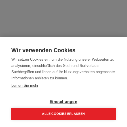
Milwaukee PACKOUT Organiser Slim
Compact
Wir verwenden Cookies
Artikelnummer:
4932471065
Wir setzen Cookies ein, um die Nutzung unserer Webseiten zu
analysieren, einschließlich des Such und Surfverlaufs,
28,00
€
Suchbegriffen und Ihnen auf Ihr Nutzungsverhalten angepasste
Informationen anbieten zu können.
33,60 € inkl. Mwst
Lernen Sie mehr
28,00 € / Stk.
Einstellungen
ALLE COOKIES ERLAUBEN
In den Einkaufskorb
Home
Suchen
Kategorie
Aufträge
Account