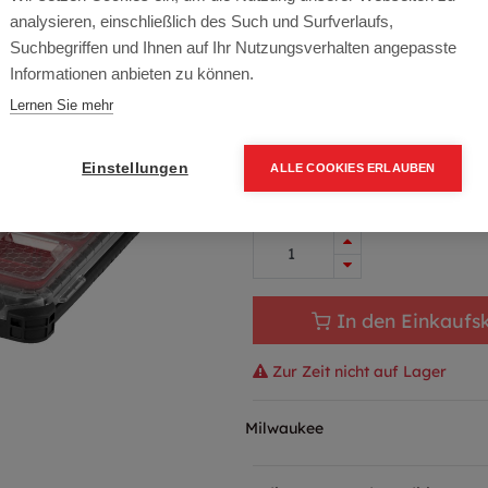
Artikelnummer:
4932471064
analysieren, einschließlich des Such und Surfverlaufs,
Milwaukee Packout SLIM Organi
Suchbegriffen und Ihnen auf Ihr Nutzungsverhalten angepasste
Informationen anbieten zu können.
Typ: 4932471064
Lernen Sie mehr
49,60
€
59,52 € inkl. Mwst
Einstellungen
ALLE COOKIES ERLAUBEN
49,60 € / Stk.
In den Einkaufs
Zur Zeit nicht auf Lager
Milwaukee