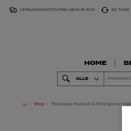
VERSANDKOSTENFREI AB EUR 500
30 TAGE
HOME
B
ALLE
Shop
Milwaukee Packout SLIM Organiser 416 