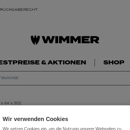
 RÜCKGABERECHT
ESTPREISE & AKTIONEN
SHOP
x 64 x 502
Milwaukee Packou
Wir verwenden Cookies
Wir setzen Cookies ein, um die Nutzung unserer Webseiten zu