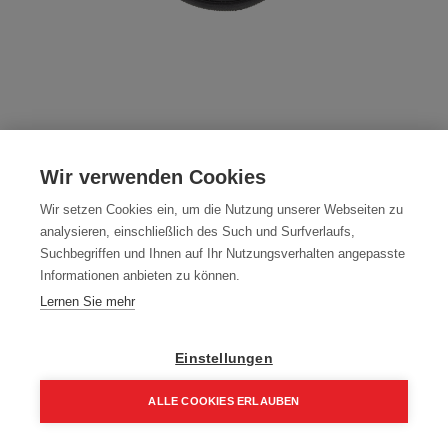
Milwaukee - FIXTEC Mutter XL M14
(4932464610)
Wir verwenden Cookies
Artikelnummer:
4932464610
Wir setzen Cookies ein, um die Nutzung unserer Webseiten zu
analysieren, einschließlich des Such und Surfverlaufs,
33,00
€
Suchbegriffen und Ihnen auf Ihr Nutzungsverhalten angepasste
Informationen anbieten zu können.
39,60 € inkl. Mwst
Lernen Sie mehr
33,00 € / Stk.
Einstellungen
ALLE COOKIES ERLAUBEN
In den Einkaufskorb
Home
Suchen
Kategorie
Aufträge
Account