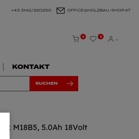
+43 3142/220250
OFFICE@HOLZBAU-SHOP.AT
0
0
KONTAKT
SUCHEN
ck M18B5, 5.0Ah 18Volt