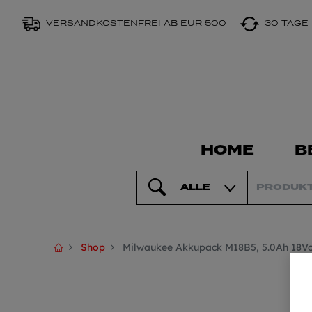
VERSANDKOSTENFREI AB EUR 500
30 TAGE
HOME
B
ALLE
Shop
Milwaukee Akkupack M18B5, 5.0Ah 18Vo