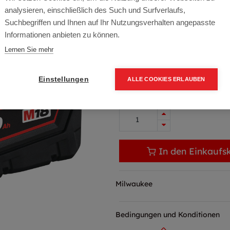
Artikelnummer:
4932430483
analysieren, einschließlich des Such und Surfverlaufs,
5.0Ah 18Volt
Suchbegriffen und Ihnen auf Ihr Nutzungsverhalten angepasste
Informationen anbieten zu können.
Typ: M18B5
Lernen Sie mehr
70,00
€
159,00
€
(56% 
84,00 € inkl. Mwst
Einstellungen
ALLE COOKIES ERLAUBEN
70,00 € / Stk.
In den Einkaufs
Milwaukee
Bedingungen und Konditionen