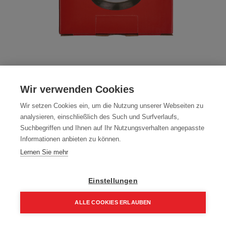
ZUBEHÖR Schleifteller für
Wir verwenden Cookies
Exzenterschleifer 125 mm M18BOS
Wir setzen Cookies ein, um die Nutzung unserer Webseiten zu
Artikelnummer:
4932430091
analysieren, einschließlich des Such und Surfverlaufs,
Suchbegriffen und Ihnen auf Ihr Nutzungsverhalten angepasste
Typ: 8-Loch für ROS125E M18BOS150
Informationen anbieten zu können.
24,90
€
Lernen Sie mehr
29,88 € inkl. Mwst
24,90 € / Stk.
Einstellungen
ALLE COOKIES ERLAUBEN
Home
Suchen
Kategorie
Aufträge
Account