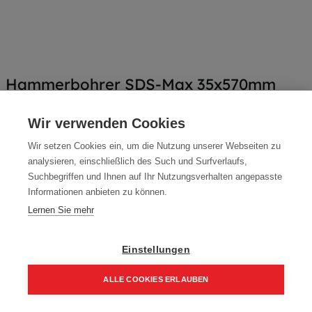
Hammerbohrer SDS-Max 35x570mm
Artikelnummer:
4932352790
Wir verwenden Cookies
Typ: 35 x 570 mm, SDS-Max 4-Schneiden
Wir setzen Cookies ein, um die Nutzung unserer Webseiten zu
178,10
€
analysieren, einschließlich des Such und Surfverlaufs,
Suchbegriffen und Ihnen auf Ihr Nutzungsverhalten angepasste
213,72 € inkl. Mwst
Informationen anbieten zu können.
178,10 € / Stk.
Lernen Sie mehr
Einstellungen
In den Einkaufskorb
ALLE COOKIES ERLAUBEN
Home
Suchen
Kategorie
Aufträge
Account