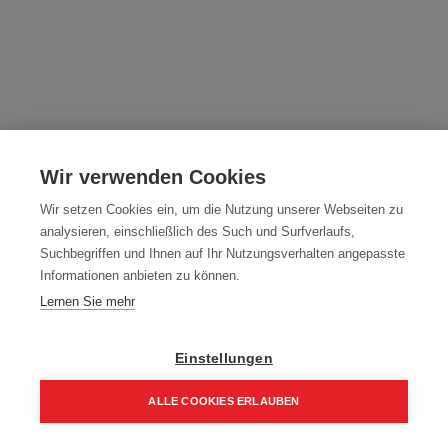
Schlag Stecknuss Verlängerung 1/2" 125
mm
Wir verwenden Cookies
Artikelnummer:
40446
Wir setzen Cookies ein, um die Nutzung unserer Webseiten zu
analysieren, einschließlich des Such und Surfverlaufs,
Typ: 125 mm
Suchbegriffen und Ihnen auf Ihr Nutzungsverhalten angepasste
Informationen anbieten zu können.
11,13
€
14,84
€
Lernen Sie mehr
13,36 € inkl. Mwst
11,13 € / Stk.
Einstellungen
ALLE COOKIES ERLAUBEN
Home
Suchen
Kategorie
Aufträge
Account