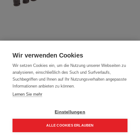
Schlagnussensatz 1/2" Antrieb, Länge
Wir verwenden Cookies
78 mm, 14 teilig SW 10 - 32
Wir setzen Cookies ein, um die Nutzung unserer Webseiten zu
Artikelnummer:
40445
analysieren, einschließlich des Such und Surfverlaufs,
Suchbegriffen und Ihnen auf Ihr Nutzungsverhalten angepasste
Chrom Molybdän Stahl
Informationen anbieten zu können.
Typ: 10-12-13-14-15-17-18-19-21-22-24-27-30-32 mm
Lernen Sie mehr
71,55
€
95,40
€
Einstellungen
85,86 € inkl. Mwst
71,55 € / Stk.
ALLE COOKIES ERLAUBEN
Home
Suchen
Kategorie
Aufträge
Account