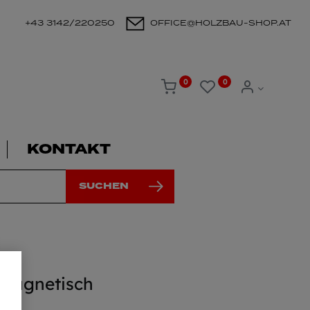
+43 3142/220250
OFFICE@HOLZBAU-SHOP.AT
0
0
KONTAKT
SUCHEN
 Magnetisch