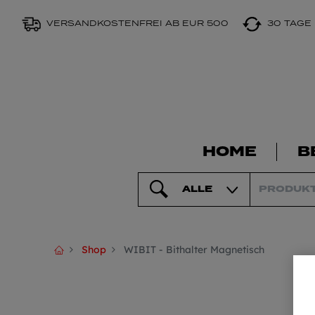
VERSANDKOSTENFREI AB EUR 500
30 TAGE
HOME
B
ALLE
Shop
WIBIT - Bithalter Magnetisch