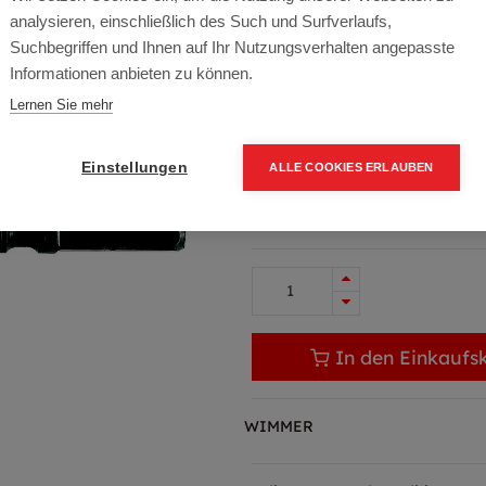
Artikelnummer:
40099
analysieren, einschließlich des Such und Surfverlaufs,
Magnet Bithalter, Länge: 60mm
Suchbegriffen und Ihnen auf Ihr Nutzungsverhalten angepasste
Informationen anbieten zu können.
Typ: WIBIT - Bithalter Magneti
Lernen Sie mehr
Packung (10 Stück)
23,85
€
31,80
€
(25% OF
Einstellungen
ALLE COOKIES ERLAUBEN
28,62 € inkl. Mwst
2,39 € / Stk.
In den Einkaufs
WIMMER