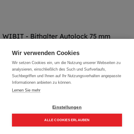
WIBIT - Bithalter Autolock 75 mm
Artikelnummer:
40084
Wir verwenden Cookies
Länge: 75 mm
Wir setzen Cookies ein, um die Nutzung unserer Webseiten zu
Typ: WIBIT - Bithalter
analysieren, einschließlich des Such und Surfverlaufs,
Suchbegriffen und Ihnen auf Ihr Nutzungsverhalten angepasste
7,95
€
10,60
€
Informationen anbieten zu können.
9,54 € inkl. Mwst
Lernen Sie mehr
7,95 € / Stk.
Einstellungen
ALLE COOKIES ERLAUBEN
In den Einkaufskorb
Home
Suchen
Kategorie
Aufträge
Account