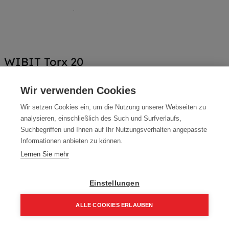
WIBIT Torx 20
Artikelnummer:
40020
Wir verwenden Cookies
1/4 Zoll, Länge: 25mm
Wir setzen Cookies ein, um die Nutzung unserer Webseiten zu
Typ: WIBIT Torx 20
analysieren, einschließlich des Such und Surfverlaufs,
Suchbegriffen und Ihnen auf Ihr Nutzungsverhalten angepasste
Packung (10 Stück)
Informationen anbieten zu können.
4,80
€
Lernen Sie mehr
6,40
€
5,76 € inkl. Mwst
Einstellungen
0,48 € / Stk.
ALLE COOKIES ERLAUBEN
Home
Suchen
Kategorie
Aufträge
Account