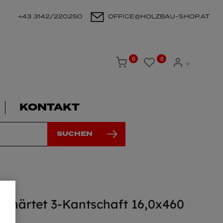
+43 3142/220250
OFFICE@HOLZBAU-SHOP.AT
0
0
KONTAKT
SUCHEN
gehärtet 3-Kantschaft 16,0x460