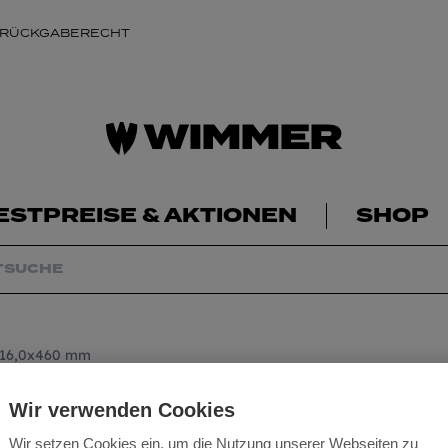
 RÜCKGABERECHT
ESTPREISE & AKTIONEN
SHOP
t 16,0x460 mm
Schalungsbohrer 
Wir verwenden Cookies
mm
Wir setzen Cookies ein, um die Nutzung unserer Webseiten zu