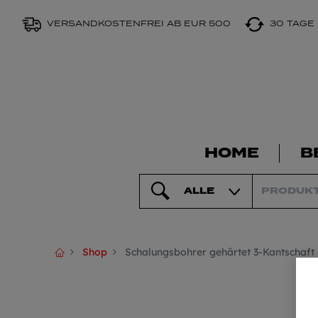
VERSANDKOSTENFREI AB EUR 500
30 TAGE
HOME
B
ALLE
Shop
Schalungsbohrer gehärtet 3-Kantschaf