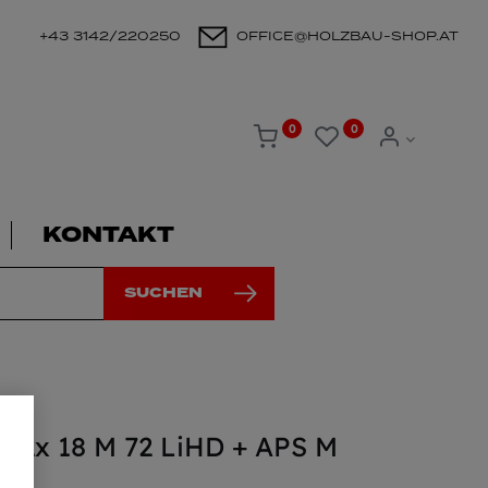
+43 3142/220250
OFFICE@HOLZBAU-SHOP.AT
0
0
KONTAKT
SUCHEN
1: 2x 18 M 72 LiHD + APS M