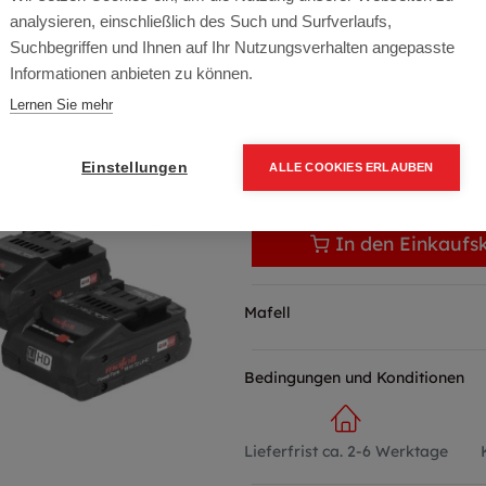
Artikelnummer:
209596
analysieren, einschließlich des Such und Surfverlaufs,
325,00
€
Suchbegriffen und Ihnen auf Ihr Nutzungsverhalten angepasste
Informationen anbieten zu können.
390,00 € inkl. Mwst
Lernen Sie mehr
325,00 € / Stk.
Einstellungen
ALLE COOKIES ERLAUBEN
In den Einkaufs
Mafell
Bedingungen und Konditionen
Lieferfrist ca. 2-6 Werktage