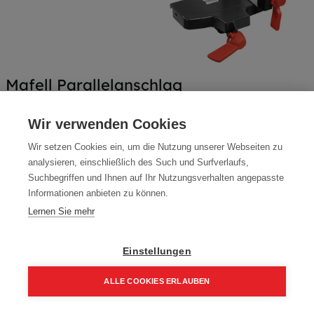
Mafell Parallelanschlag
Artikelnummer:
207506
Wir verwenden Cookies
346,00
€
Wir setzen Cookies ein, um die Nutzung unserer Webseiten zu
415,20 € inkl. Mwst
analysieren, einschließlich des Such und Surfverlaufs,
Suchbegriffen und Ihnen auf Ihr Nutzungsverhalten angepasste
346,00 € / Stk.
Informationen anbieten zu können.
Lernen Sie mehr
Einstellungen
In den Einkaufskorb
ALLE COOKIES ERLAUBEN
Home
Suchen
Kategorie
Aufträge
Account