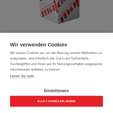
Cleanbox Startbox Erika
Wir verwenden Cookies
Artikelnummer:
203402
Wir setzen Cookies ein, um die Nutzung unserer Webseiten zu
59,20
€
analysieren, einschließlich des Such und Surfverlaufs,
71,04 € inkl. Mwst
Suchbegriffen und Ihnen auf Ihr Nutzungsverhalten angepasste
59,20 € / Stk.
Informationen anbieten zu können.
Lernen Sie mehr
Einstellungen
In den Einkaufskorb
ALLE COOKIES ERLAUBEN
Home
Suchen
Kategorie
Aufträge
Account