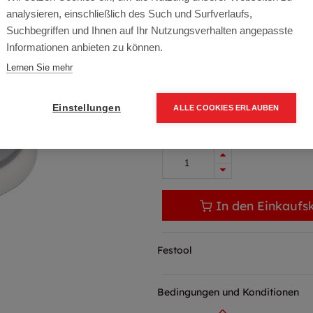
Artikelnummer:
20231
analysieren, einschließlich des Such und Surfverlaufs,
ST-STFD150/17MJ-FX-SW
Suchbegriffen und Ihnen auf Ihr Nutzungsverhalten angepasste
Informationen anbieten zu können.
Typ: 496144
Lernen Sie mehr
42,50
€
51,00 € inkl. Mwst
Einstellungen
ALLE COOKIES ERLAUBEN
42,50 € / Stk.
In den Einkaufs
Festool
Bedingungen und Konditionen