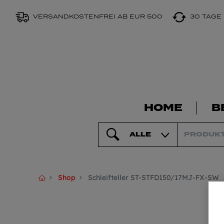
VERSANDKOSTENFREI AB EUR 500
30 TAGE
HOME
B
ALLE
Shop
Schleifteller ST-STFD150/17MJ-FX-SW