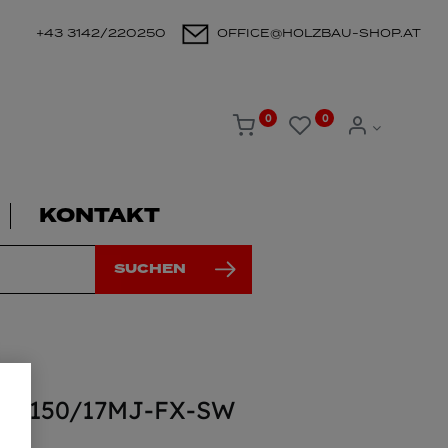
+43 3142/220250
OFFICE@HOLZBAU-SHOP.AT
0
0
KONTAKT
SUCHEN
-STFD150/17MJ-FX-SW