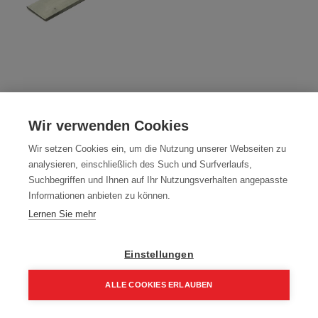
Wendemesser 300mm passend zu
Wir verwenden Cookies
Balkenhobel Protool/Holzher
Wir setzen Cookies ein, um die Nutzung unserer Webseiten zu
Artikelnummer:
20043
analysieren, einschließlich des Such und Surfverlaufs,
Suchbegriffen und Ihnen auf Ihr Nutzungsverhalten angepasste
300x19x1 mm STK Trisolid
Informationen anbieten zu können.
Typ: 300x19x1 mm STK Trisolid
Lernen Sie mehr
Packung (12 Stück)
Einstellungen
171,72
€
228,96
€
ALLE COOKIES ERLAUBEN
206,06 € inkl. Mwst
14,31 € / Stk.
Home
Suchen
Kategorie
Aufträge
Account