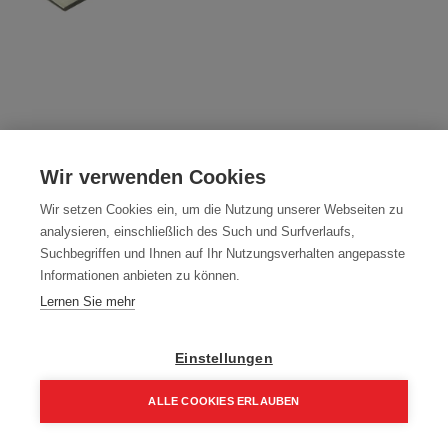
Wendemesser 320 mm
Wir verwenden Cookies
Artikelnummer:
20033
Wir setzen Cookies ein, um die Nutzung unserer Webseiten zu
320x18,6x1 mm Trisolid
analysieren, einschließlich des Such und Surfverlaufs,
Typ: 320x18,6x1 mm Mafell
Suchbegriffen und Ihnen auf Ihr Nutzungsverhalten angepasste
Informationen anbieten zu können.
Packung (12 Stück)
Lernen Sie mehr
143,10
€
190,80
€
171,72 € inkl. Mwst
Einstellungen
11,93 € / Stk.
ALLE COOKIES ERLAUBEN
Home
Suchen
Kategorie
Aufträge
Account