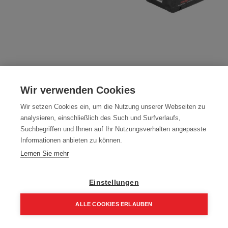
Mafell Power-Set 1: 2x 18 M 72 LiHD +
APS M
Wir verwenden Cookies
Artikelnummer:
1P0469
Wir setzen Cookies ein, um die Nutzung unserer Webseiten zu
analysieren, einschließlich des Such und Surfverlaufs,
209,00
€
Suchbegriffen und Ihnen auf Ihr Nutzungsverhalten angepasste
Informationen anbieten zu können.
250,80 € inkl. Mwst
Lernen Sie mehr
209,00 € / Stk.
Einstellungen
ALLE COOKIES ERLAUBEN
In den Einkaufskorb
Home
Suchen
Kategorie
Aufträge
Account