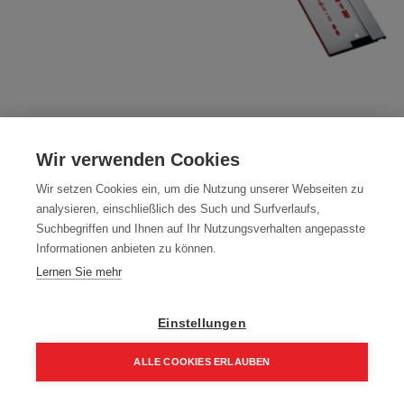
DEAL02 Mafell MT 55 CC +
Führungsschiene F 160
Wir verwenden Cookies
Wir setzen Cookies ein, um die Nutzung unserer Webseiten zu
Dieses Produkt ist nicht länger verfügbar.
analysieren, einschließlich des Such und Surfverlaufs,
Suchbegriffen und Ihnen auf Ihr Nutzungsverhalten angepasste
Informationen anbieten zu können.
Mafell
Lernen Sie mehr
Bedingungen und Konditionen
Einstellungen
ALLE COOKIES ERLAUBEN
Lieferfrist ca. 2-6 Werktage
Home
Suchen
Kategorie
Aufträge
Account